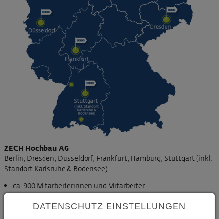
ZECH Hochbau AG
Berlin, Dresden, Düsseldorf, Frankfurt, Hamburg, Stuttgart (inkl.
Standort Karlsruhe & Bodensee)
ca. 900 Mitarbeiterinnen und Mitarbeiter
Umsatz 2025 ~ 700 Mio. €
DATENSCHUTZ EINSTELLUNGEN
6 Standorte in Deutschland