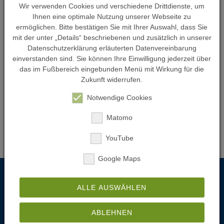
2 Tochtergesellschaften
Wir verwenden Cookies und verschiedene Drittdienste, um
Ihnen eine optimale Nutzung unserer Webseite zu
ZECH Sports GmbH
ermöglichen. Bitte bestätigen Sie mit Ihrer Auswahl, dass Sie
Düsseldorf
mit der unter „Details“ beschriebenen und zusätzlich in unserer
ZECH Facility Management GmbH
Datenschutzerklärung erläuterten Datenvereinbarung
Berlin, Düsseldorf, Frankfurt, Stuttgart
einverstanden sind. Sie können Ihre Einwilligung jederzeit über
das im Fußbereich eingebunden Menü mit Wirkung für die
Zukunft widerrufen.
Notwendige Cookies
Matomo
YouTube
Google Maps
Projekt am Start?
Wir sind Mitdenker und Ermöglicher. Überzeugen Sie
ALLE AUSWÄHLEN
sich.
ABLEHNEN